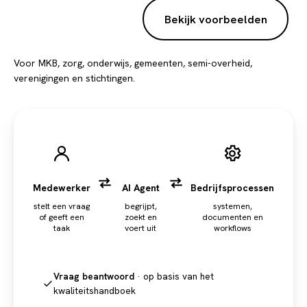
Plan een AI-scan
Bekijk voorbeelden
Voor MKB, zorg, onderwijs, gemeenten, semi-overheid,
verenigingen en stichtingen.
Medewerker
AI Agent
Bedrijfsprocessen
stelt een vraag
begrijpt,
systemen,
of geeft een
zoekt en
documenten en
taak
voert uit
workflows
Vraag beantwoord
· op basis van het
kwaliteitshandboek