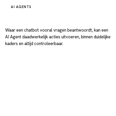
AI AGENTS
AI Agents: de volgende stap
Waar een chatbot vooral vragen beantwoordt, kan een
AI Agent daadwerkelijk acties uitvoeren, binnen duidelijke
kaders en altijd controleerbaar.
Documenten
E-mails verwerken
classificeren
Gegevens
Werkstromen starten
verzamelen
Formulieren
Rapportages
controleren
opstellen