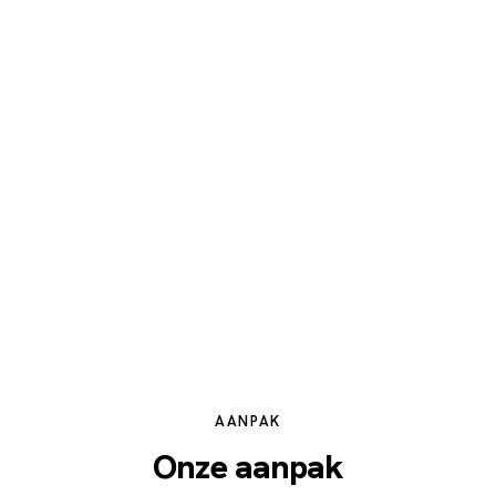
Taken verdelen
Statusupdates geven
Vraag
Agent
Actie
Resultaat
AANPAK
Onze aanpak